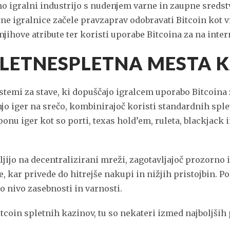
no igralni industrijo s nudenjem varne in zaupne sredstv
letne igralnice začele pravzaprav odobravati Bitcoin kot
njihove atribute ter koristi uporabe
Bitcoina za na inter
SPLETNESPLETNA MESTA 
stemi za stave, ki dopuščajo igralcem uporabo Bitcoina z
njo iger na srečo, kombinirajoč koristi standardnih sp
ponu iger kot so porti, texas hold’em, ruleta, blackjack 
jijo na decentralizirani mreži, zagotavljajoč prozorno
 kar privede do hitrejše nakupi in nižjih pristojbin. Po
 nivo zasebnosti in varnosti.
tcoin spletnih kazinov, tu so nekateri izmed najboljših