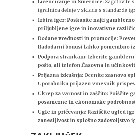
Licenciranje in Smernice:
Zagotovite s
igralnica deluje v skladu s standarde ig
Izbira iger: Poskusite najti gamblerno
priljubljene igre in inovativne različi
Dodane vrednosti in promocije:
Prever
Radodarni bonusi lahko pomembno izbo
Podpora strankam:
Izberite gamblerno
pošto, ali telefon.Časovna in učinkovi
Prijazna izkušnja:
Ocenite zasnovo spl
Uporabniku prijazen vmesnik prispeva 
Ukrep za varnost in zaščito:
Poiščite g
posamezne in ekonomske podrobnosti. T
Ugle in pričevanja:
Raziščite ugled igr
zanesljivost in splošno zadovoljstvo i