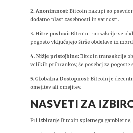
2. Anonimnost:
Bitcoin nakupi so psevdoni
dodatno plast zasebnosti in varnosti.
3. Hitre poslovi:
Bitcoin transakcije se obd
pogosto vključujejo širše obdelave in mord
4. Nižje pristojbine:
Bitcoin transakcije ob
velikih prihrankov, še posebej za pogoste 
5. Globalna Dostopnost:
Bitcoin je decentr
omejitev ali omejitev.
NASVETI ZA IZBIR
Pri izbiranje Bitcoin spletnega gamblerne,