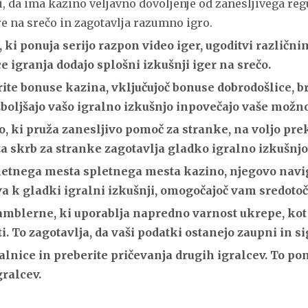
i, da ima kazino veljavno dovoljenje od zanesljivega reg
re na srečo in zagotavlja razumno igro.
, ki ponuja serijo razpon video iger, ugoditvi različn
ce igranja dodajo splošni izkušnji iger na srečo.
ite bonuse kazina, vključujoč bonuse dobrodošlice, b
ljšajo vašo igralno izkušnjo inpovečajo vaše možno
, ki pruža zanesljivo pomoč za stranke, na voljo prek
ta skrb za stranke zagotavlja gladko igralno izkušnjo
etnega mesta spletnega mesta kazino, njegovo naviga
k gladki igralni izkušnji, omogočajoč vam sredotočit
amblerne, ki uporablja napredno varnost ukrepe, kot s
o zagotavlja, da vaši podatki ostanejo zaupni in si
alnice in preberite pričevanja drugih igralcev. To po
gralcev.