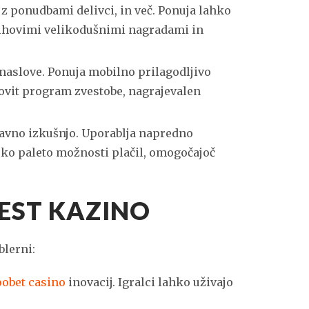
 z ponudbami delivci, in več. Ponuja lahko
jihovimi velikodušnimi nagradami in
 naslove. Ponuja mobilno prilagodljivo
elovit program zvestobe, nagrajevalen
tavno izkušnjo. Uporablja napredno
iroko paleto možnosti plačil, omogočajoč
MEST KAZINO
blerni:
oobet casino
inovacij. Igralci lahko uživajo