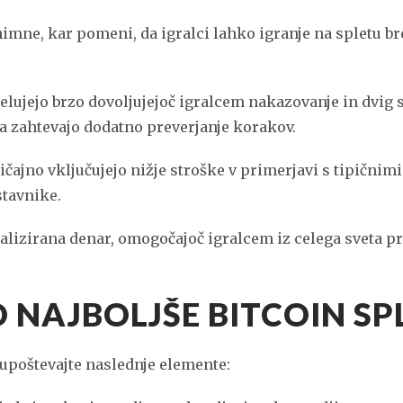
mne, kar pomeni, da igralci lahko igranje na spletu brez
elujejo brzo dovoljujejoč igralcem nakazovanje in dvig 
a zahtevajo dodatno preverjanje korakov.
ičajno vključujejo nižje stroške v primerjavi s tipičnim
stavnike.
alizirana denar, omogočajoč igralcem iz celega sveta pr
O NAJBOLJŠE BITCOIN S
 upoštevajte naslednje elemente: